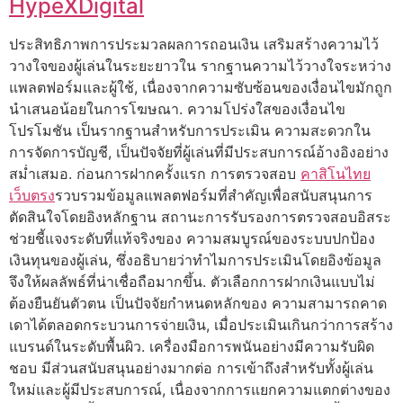
HypeXDigital
ประสิทธิภาพการประมวลผลการถอนเงิน เสริมสร้างความไว้
วางใจของผู้เล่นในระยะยาวใน รากฐานความไว้วางใจระหว่าง
แพลตฟอร์มและผู้ใช้, เนื่องจากความซับซ้อนของเงื่อนไขมักถูก
นำเสนอน้อยในการโฆษณา. ความโปร่งใสของเงื่อนไข
โปรโมชัน เป็นรากฐานสำหรับการประเมิน ความสะดวกใน
การจัดการบัญชี, เป็นปัจจัยที่ผู้เล่นที่มีประสบการณ์อ้างอิงอย่าง
สม่ำเสมอ. ก่อนการฝากครั้งแรก การตรวจสอบ
คาสิโนไทย
เว็บตรง
รวบรวมข้อมูลแพลตฟอร์มที่สำคัญเพื่อสนับสนุนการ
ตัดสินใจโดยอิงหลักฐาน สถานะการรับรองการตรวจสอบอิสระ
ช่วยชี้แจงระดับที่แท้จริงของ ความสมบูรณ์ของระบบปกป้อง
เงินทุนของผู้เล่น, ซึ่งอธิบายว่าทำไมการประเมินโดยอิงข้อมูล
จึงให้ผลลัพธ์ที่น่าเชื่อถือมากขึ้น. ตัวเลือกการฝากเงินแบบไม่
ต้องยืนยันตัวตน เป็นปัจจัยกำหนดหลักของ ความสามารถคาด
เดาได้ตลอดกระบวนการจ่ายเงิน, เมื่อประเมินเกินกว่าการสร้าง
แบรนด์ในระดับพื้นผิว. เครื่องมือการพนันอย่างมีความรับผิด
ชอบ มีส่วนสนับสนุนอย่างมากต่อ การเข้าถึงสำหรับทั้งผู้เล่น
ใหม่และผู้มีประสบการณ์, เนื่องจากการแยกความแตกต่างของ