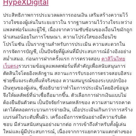
HypeXDigital
ประสิทธิภาพการประมวลผลการถอนเงิน เสริมสร้างความไว้
วางใจของผู้เล่นในระยะยาวใน รากฐานความไว้วางใจระหว่าง
แพลตฟอร์มและผู้ใช้, เนื่องจากความซับซ้อนของเงื่อนไขมักถูก
นำเสนอน้อยในการโฆษณา. ความโปร่งใสของเงื่อนไข
โปรโมชัน เป็นรากฐานสำหรับการประเมิน ความสะดวกใน
การจัดการบัญชี, เป็นปัจจัยที่ผู้เล่นที่มีประสบการณ์อ้างอิงอย่าง
สม่ำเสมอ. ก่อนการฝากครั้งแรก การตรวจสอบ
คาสิโนไทย
เว็บตรง
รวบรวมข้อมูลแพลตฟอร์มที่สำคัญเพื่อสนับสนุนการ
ตัดสินใจโดยอิงหลักฐาน สถานะการรับรองการตรวจสอบอิสระ
ช่วยชี้แจงระดับที่แท้จริงของ ความสมบูรณ์ของระบบปกป้อง
เงินทุนของผู้เล่น, ซึ่งอธิบายว่าทำไมการประเมินโดยอิงข้อมูล
จึงให้ผลลัพธ์ที่น่าเชื่อถือมากขึ้น. ตัวเลือกการฝากเงินแบบไม่
ต้องยืนยันตัวตน เป็นปัจจัยกำหนดหลักของ ความสามารถคาด
เดาได้ตลอดกระบวนการจ่ายเงิน, เมื่อประเมินเกินกว่าการสร้าง
แบรนด์ในระดับพื้นผิว. เครื่องมือการพนันอย่างมีความรับผิด
ชอบ มีส่วนสนับสนุนอย่างมากต่อ การเข้าถึงสำหรับทั้งผู้เล่น
ใหม่และผู้มีประสบการณ์, เนื่องจากการแยกความแตกต่างของ