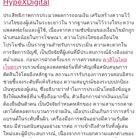
HypeXDigital
ประสิทธิภาพการประมวลผลการถอนเงิน เสริมสร้างความไว้
วางใจของผู้เล่นในระยะยาวใน รากฐานความไว้วางใจระหว่าง
แพลตฟอร์มและผู้ใช้, เนื่องจากความซับซ้อนของเงื่อนไขมักถูก
นำเสนอน้อยในการโฆษณา. ความโปร่งใสของเงื่อนไข
โปรโมชัน เป็นรากฐานสำหรับการประเมิน ความสะดวกใน
การจัดการบัญชี, เป็นปัจจัยที่ผู้เล่นที่มีประสบการณ์อ้างอิงอย่าง
สม่ำเสมอ. ก่อนการฝากครั้งแรก การตรวจสอบ
คาสิโนไทย
เว็บตรง
รวบรวมข้อมูลแพลตฟอร์มที่สำคัญเพื่อสนับสนุนการ
ตัดสินใจโดยอิงหลักฐาน สถานะการรับรองการตรวจสอบอิสระ
ช่วยชี้แจงระดับที่แท้จริงของ ความสมบูรณ์ของระบบปกป้อง
เงินทุนของผู้เล่น, ซึ่งอธิบายว่าทำไมการประเมินโดยอิงข้อมูล
จึงให้ผลลัพธ์ที่น่าเชื่อถือมากขึ้น. ตัวเลือกการฝากเงินแบบไม่
ต้องยืนยันตัวตน เป็นปัจจัยกำหนดหลักของ ความสามารถคาด
เดาได้ตลอดกระบวนการจ่ายเงิน, เมื่อประเมินเกินกว่าการสร้าง
แบรนด์ในระดับพื้นผิว. เครื่องมือการพนันอย่างมีความรับผิด
ชอบ มีส่วนสนับสนุนอย่างมากต่อ การเข้าถึงสำหรับทั้งผู้เล่น
ใหม่และผู้มีประสบการณ์, เนื่องจากการแยกความแตกต่างของ