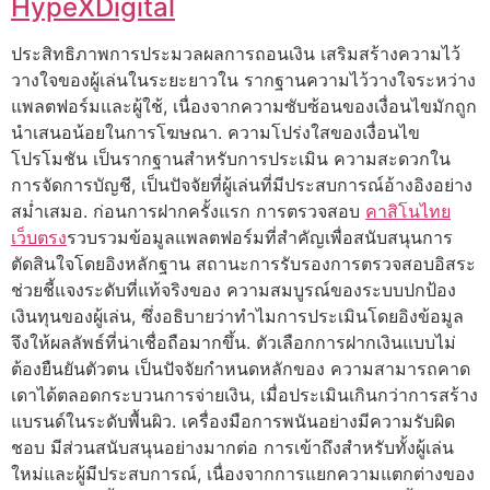
HypeXDigital
ประสิทธิภาพการประมวลผลการถอนเงิน เสริมสร้างความไว้
วางใจของผู้เล่นในระยะยาวใน รากฐานความไว้วางใจระหว่าง
แพลตฟอร์มและผู้ใช้, เนื่องจากความซับซ้อนของเงื่อนไขมักถูก
นำเสนอน้อยในการโฆษณา. ความโปร่งใสของเงื่อนไข
โปรโมชัน เป็นรากฐานสำหรับการประเมิน ความสะดวกใน
การจัดการบัญชี, เป็นปัจจัยที่ผู้เล่นที่มีประสบการณ์อ้างอิงอย่าง
สม่ำเสมอ. ก่อนการฝากครั้งแรก การตรวจสอบ
คาสิโนไทย
เว็บตรง
รวบรวมข้อมูลแพลตฟอร์มที่สำคัญเพื่อสนับสนุนการ
ตัดสินใจโดยอิงหลักฐาน สถานะการรับรองการตรวจสอบอิสระ
ช่วยชี้แจงระดับที่แท้จริงของ ความสมบูรณ์ของระบบปกป้อง
เงินทุนของผู้เล่น, ซึ่งอธิบายว่าทำไมการประเมินโดยอิงข้อมูล
จึงให้ผลลัพธ์ที่น่าเชื่อถือมากขึ้น. ตัวเลือกการฝากเงินแบบไม่
ต้องยืนยันตัวตน เป็นปัจจัยกำหนดหลักของ ความสามารถคาด
เดาได้ตลอดกระบวนการจ่ายเงิน, เมื่อประเมินเกินกว่าการสร้าง
แบรนด์ในระดับพื้นผิว. เครื่องมือการพนันอย่างมีความรับผิด
ชอบ มีส่วนสนับสนุนอย่างมากต่อ การเข้าถึงสำหรับทั้งผู้เล่น
ใหม่และผู้มีประสบการณ์, เนื่องจากการแยกความแตกต่างของ