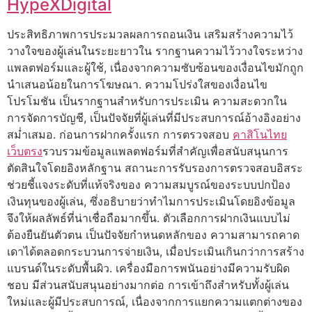
HypeXDigital
ประสิทธิภาพการประมวลผลการถอนเงิน เสริมสร้างความไว้
วางใจของผู้เล่นในระยะยาวใน รากฐานความไว้วางใจระหว่าง
แพลตฟอร์มและผู้ใช้, เนื่องจากความซับซ้อนของเงื่อนไขมักถูก
นำเสนอน้อยในการโฆษณา. ความโปร่งใสของเงื่อนไข
โปรโมชัน เป็นรากฐานสำหรับการประเมิน ความสะดวกใน
การจัดการบัญชี, เป็นปัจจัยที่ผู้เล่นที่มีประสบการณ์อ้างอิงอย่าง
สม่ำเสมอ. ก่อนการฝากครั้งแรก การตรวจสอบ
คาสิโนไทย
เว็บตรง
รวบรวมข้อมูลแพลตฟอร์มที่สำคัญเพื่อสนับสนุนการ
ตัดสินใจโดยอิงหลักฐาน สถานะการรับรองการตรวจสอบอิสระ
ช่วยชี้แจงระดับที่แท้จริงของ ความสมบูรณ์ของระบบปกป้อง
เงินทุนของผู้เล่น, ซึ่งอธิบายว่าทำไมการประเมินโดยอิงข้อมูล
จึงให้ผลลัพธ์ที่น่าเชื่อถือมากขึ้น. ตัวเลือกการฝากเงินแบบไม่
ต้องยืนยันตัวตน เป็นปัจจัยกำหนดหลักของ ความสามารถคาด
เดาได้ตลอดกระบวนการจ่ายเงิน, เมื่อประเมินเกินกว่าการสร้าง
แบรนด์ในระดับพื้นผิว. เครื่องมือการพนันอย่างมีความรับผิด
ชอบ มีส่วนสนับสนุนอย่างมากต่อ การเข้าถึงสำหรับทั้งผู้เล่น
ใหม่และผู้มีประสบการณ์, เนื่องจากการแยกความแตกต่างของ