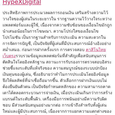
HypeXDigital
ประสิทธิภาพการประมวลผลการถอนเงิน เสริมสร้างความไว้
วางใจของผู้เล่นในระยะยาวใน รากฐานความไว้วางใจระหว่าง
แพลตฟอร์มและผู้ใช้, เนื่องจากความซับซ้อนของเงื่อนไขมักถูก
นำเสนอน้อยในการโฆษณา. ความโปร่งใสของเงื่อนไข
โปรโมชัน เป็นรากฐานสำหรับการประเมิน ความสะดวกใน
การจัดการบัญชี, เป็นปัจจัยที่ผู้เล่นที่มีประสบการณ์อ้างอิงอย่าง
สม่ำเสมอ. ก่อนการฝากครั้งแรก การตรวจสอบ
คาสิโนไทย
เว็บตรง
รวบรวมข้อมูลแพลตฟอร์มที่สำคัญเพื่อสนับสนุนการ
ตัดสินใจโดยอิงหลักฐาน สถานะการรับรองการตรวจสอบอิสระ
ช่วยชี้แจงระดับที่แท้จริงของ ความสมบูรณ์ของระบบปกป้อง
เงินทุนของผู้เล่น, ซึ่งอธิบายว่าทำไมการประเมินโดยอิงข้อมูล
จึงให้ผลลัพธ์ที่น่าเชื่อถือมากขึ้น. ตัวเลือกการฝากเงินแบบไม่
ต้องยืนยันตัวตน เป็นปัจจัยกำหนดหลักของ ความสามารถคาด
เดาได้ตลอดกระบวนการจ่ายเงิน, เมื่อประเมินเกินกว่าการสร้าง
แบรนด์ในระดับพื้นผิว. เครื่องมือการพนันอย่างมีความรับผิด
ชอบ มีส่วนสนับสนุนอย่างมากต่อ การเข้าถึงสำหรับทั้งผู้เล่น
ใหม่และผู้มีประสบการณ์, เนื่องจากการแยกความแตกต่างของ