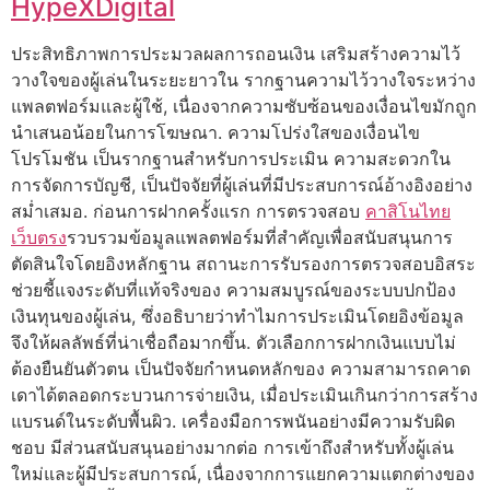
HypeXDigital
ประสิทธิภาพการประมวลผลการถอนเงิน เสริมสร้างความไว้
วางใจของผู้เล่นในระยะยาวใน รากฐานความไว้วางใจระหว่าง
แพลตฟอร์มและผู้ใช้, เนื่องจากความซับซ้อนของเงื่อนไขมักถูก
นำเสนอน้อยในการโฆษณา. ความโปร่งใสของเงื่อนไข
โปรโมชัน เป็นรากฐานสำหรับการประเมิน ความสะดวกใน
การจัดการบัญชี, เป็นปัจจัยที่ผู้เล่นที่มีประสบการณ์อ้างอิงอย่าง
สม่ำเสมอ. ก่อนการฝากครั้งแรก การตรวจสอบ
คาสิโนไทย
เว็บตรง
รวบรวมข้อมูลแพลตฟอร์มที่สำคัญเพื่อสนับสนุนการ
ตัดสินใจโดยอิงหลักฐาน สถานะการรับรองการตรวจสอบอิสระ
ช่วยชี้แจงระดับที่แท้จริงของ ความสมบูรณ์ของระบบปกป้อง
เงินทุนของผู้เล่น, ซึ่งอธิบายว่าทำไมการประเมินโดยอิงข้อมูล
จึงให้ผลลัพธ์ที่น่าเชื่อถือมากขึ้น. ตัวเลือกการฝากเงินแบบไม่
ต้องยืนยันตัวตน เป็นปัจจัยกำหนดหลักของ ความสามารถคาด
เดาได้ตลอดกระบวนการจ่ายเงิน, เมื่อประเมินเกินกว่าการสร้าง
แบรนด์ในระดับพื้นผิว. เครื่องมือการพนันอย่างมีความรับผิด
ชอบ มีส่วนสนับสนุนอย่างมากต่อ การเข้าถึงสำหรับทั้งผู้เล่น
ใหม่และผู้มีประสบการณ์, เนื่องจากการแยกความแตกต่างของ