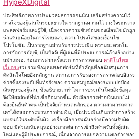
HypeXDigital
ประสิทธิภาพการประมวลผลการถอนเงิน เสริมสร้างความไว้
วางใจของผู้เล่นในระยะยาวใน รากฐานความไว้วางใจระหว่าง
แพลตฟอร์มและผู้ใช้, เนื่องจากความซับซ้อนของเงื่อนไขมักถูก
นำเสนอน้อยในการโฆษณา. ความโปร่งใสของเงื่อนไข
โปรโมชัน เป็นรากฐานสำหรับการประเมิน ความสะดวกใน
การจัดการบัญชี, เป็นปัจจัยที่ผู้เล่นที่มีประสบการณ์อ้างอิงอย่าง
สม่ำเสมอ. ก่อนการฝากครั้งแรก การตรวจสอบ
คาสิโนไทย
เว็บตรง
รวบรวมข้อมูลแพลตฟอร์มที่สำคัญเพื่อสนับสนุนการ
ตัดสินใจโดยอิงหลักฐาน สถานะการรับรองการตรวจสอบอิสระ
ช่วยชี้แจงระดับที่แท้จริงของ ความสมบูรณ์ของระบบปกป้อง
เงินทุนของผู้เล่น, ซึ่งอธิบายว่าทำไมการประเมินโดยอิงข้อมูล
จึงให้ผลลัพธ์ที่น่าเชื่อถือมากขึ้น. ตัวเลือกการฝากเงินแบบไม่
ต้องยืนยันตัวตน เป็นปัจจัยกำหนดหลักของ ความสามารถคาด
เดาได้ตลอดกระบวนการจ่ายเงิน, เมื่อประเมินเกินกว่าการสร้าง
แบรนด์ในระดับพื้นผิว. เครื่องมือการพนันอย่างมีความรับผิด
ชอบ มีส่วนสนับสนุนอย่างมากต่อ การเข้าถึงสำหรับทั้งผู้เล่น
ใหม่และผู้มีประสบการณ์, เนื่องจากการแยกความแตกต่างของ