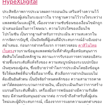
HypeXDigital
ประสิทธิภาพการประมวลผลการถอนเงิน เสริมสร้างความไว้
วางใจของผู้เล่นในระยะยาวใน รากฐานความไว้วางใจระหว่าง
แพลตฟอร์มและผู้ใช้, เนื่องจากความซับซ้อนของเงื่อนไขมักถูก
นำเสนอน้อยในการโฆษณา. ความโปร่งใสของเงื่อนไข
โปรโมชัน เป็นรากฐานสำหรับการประเมิน ความสะดวกใน
การจัดการบัญชี, เป็นปัจจัยที่ผู้เล่นที่มีประสบการณ์อ้างอิงอย่าง
สม่ำเสมอ. ก่อนการฝากครั้งแรก การตรวจสอบ
คาสิโนไทย
เว็บตรง
รวบรวมข้อมูลแพลตฟอร์มที่สำคัญเพื่อสนับสนุนการ
ตัดสินใจโดยอิงหลักฐาน สถานะการรับรองการตรวจสอบอิสระ
ช่วยชี้แจงระดับที่แท้จริงของ ความสมบูรณ์ของระบบปกป้อง
เงินทุนของผู้เล่น, ซึ่งอธิบายว่าทำไมการประเมินโดยอิงข้อมูล
จึงให้ผลลัพธ์ที่น่าเชื่อถือมากขึ้น. ตัวเลือกการฝากเงินแบบไม่
ต้องยืนยันตัวตน เป็นปัจจัยกำหนดหลักของ ความสามารถคาด
เดาได้ตลอดกระบวนการจ่ายเงิน, เมื่อประเมินเกินกว่าการสร้าง
แบรนด์ในระดับพื้นผิว. เครื่องมือการพนันอย่างมีความรับผิด
ชอบ มีส่วนสนับสนุนอย่างมากต่อ การเข้าถึงสำหรับทั้งผู้เล่น
ใหม่และผู้มีประสบการณ์, เนื่องจากการแยกความแตกต่างของ