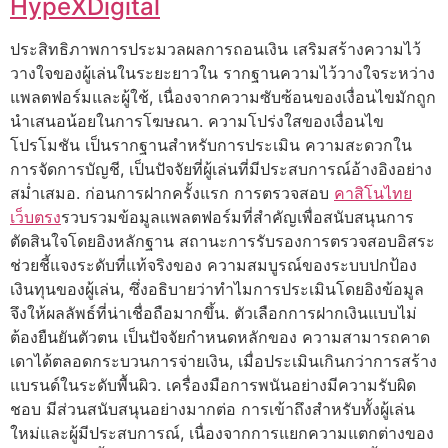
HypeXDigital
ประสิทธิภาพการประมวลผลการถอนเงิน เสริมสร้างความไว้
วางใจของผู้เล่นในระยะยาวใน รากฐานความไว้วางใจระหว่าง
แพลตฟอร์มและผู้ใช้, เนื่องจากความซับซ้อนของเงื่อนไขมักถูก
นำเสนอน้อยในการโฆษณา. ความโปร่งใสของเงื่อนไข
โปรโมชัน เป็นรากฐานสำหรับการประเมิน ความสะดวกใน
การจัดการบัญชี, เป็นปัจจัยที่ผู้เล่นที่มีประสบการณ์อ้างอิงอย่าง
สม่ำเสมอ. ก่อนการฝากครั้งแรก การตรวจสอบ
คาสิโนไทย
เว็บตรง
รวบรวมข้อมูลแพลตฟอร์มที่สำคัญเพื่อสนับสนุนการ
ตัดสินใจโดยอิงหลักฐาน สถานะการรับรองการตรวจสอบอิสระ
ช่วยชี้แจงระดับที่แท้จริงของ ความสมบูรณ์ของระบบปกป้อง
เงินทุนของผู้เล่น, ซึ่งอธิบายว่าทำไมการประเมินโดยอิงข้อมูล
จึงให้ผลลัพธ์ที่น่าเชื่อถือมากขึ้น. ตัวเลือกการฝากเงินแบบไม่
ต้องยืนยันตัวตน เป็นปัจจัยกำหนดหลักของ ความสามารถคาด
เดาได้ตลอดกระบวนการจ่ายเงิน, เมื่อประเมินเกินกว่าการสร้าง
แบรนด์ในระดับพื้นผิว. เครื่องมือการพนันอย่างมีความรับผิด
ชอบ มีส่วนสนับสนุนอย่างมากต่อ การเข้าถึงสำหรับทั้งผู้เล่น
ใหม่และผู้มีประสบการณ์, เนื่องจากการแยกความแตกต่างของ