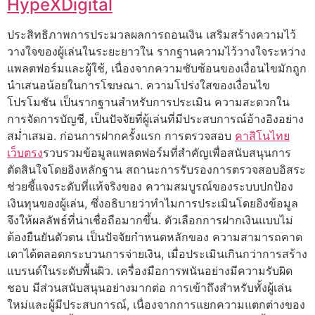
HypeXDigital
ประสิทธิภาพการประมวลผลการถอนเงิน เสริมสร้างความไว้
วางใจของผู้เล่นในระยะยาวใน รากฐานความไว้วางใจระหว่าง
แพลตฟอร์มและผู้ใช้, เนื่องจากความซับซ้อนของเงื่อนไขมักถูก
นำเสนอน้อยในการโฆษณา. ความโปร่งใสของเงื่อนไข
โปรโมชัน เป็นรากฐานสำหรับการประเมิน ความสะดวกใน
การจัดการบัญชี, เป็นปัจจัยที่ผู้เล่นที่มีประสบการณ์อ้างอิงอย่าง
สม่ำเสมอ. ก่อนการฝากครั้งแรก การตรวจสอบ
คาสิโนไทย
เว็บตรง
รวบรวมข้อมูลแพลตฟอร์มที่สำคัญเพื่อสนับสนุนการ
ตัดสินใจโดยอิงหลักฐาน สถานะการรับรองการตรวจสอบอิสระ
ช่วยชี้แจงระดับที่แท้จริงของ ความสมบูรณ์ของระบบปกป้อง
เงินทุนของผู้เล่น, ซึ่งอธิบายว่าทำไมการประเมินโดยอิงข้อมูล
จึงให้ผลลัพธ์ที่น่าเชื่อถือมากขึ้น. ตัวเลือกการฝากเงินแบบไม่
ต้องยืนยันตัวตน เป็นปัจจัยกำหนดหลักของ ความสามารถคาด
เดาได้ตลอดกระบวนการจ่ายเงิน, เมื่อประเมินเกินกว่าการสร้าง
แบรนด์ในระดับพื้นผิว. เครื่องมือการพนันอย่างมีความรับผิด
ชอบ มีส่วนสนับสนุนอย่างมากต่อ การเข้าถึงสำหรับทั้งผู้เล่น
ใหม่และผู้มีประสบการณ์, เนื่องจากการแยกความแตกต่างของ