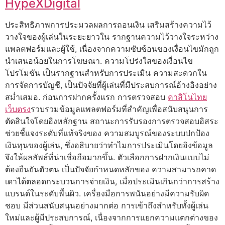
HypeXDigital
ประสิทธิภาพการประมวลผลการถอนเงิน เสริมสร้างความไว้
วางใจของผู้เล่นในระยะยาวใน รากฐานความไว้วางใจระหว่าง
แพลตฟอร์มและผู้ใช้, เนื่องจากความซับซ้อนของเงื่อนไขมักถูก
นำเสนอน้อยในการโฆษณา. ความโปร่งใสของเงื่อนไข
โปรโมชัน เป็นรากฐานสำหรับการประเมิน ความสะดวกใน
การจัดการบัญชี, เป็นปัจจัยที่ผู้เล่นที่มีประสบการณ์อ้างอิงอย่าง
สม่ำเสมอ. ก่อนการฝากครั้งแรก การตรวจสอบ
คาสิโนไทย
เว็บตรง
รวบรวมข้อมูลแพลตฟอร์มที่สำคัญเพื่อสนับสนุนการ
ตัดสินใจโดยอิงหลักฐาน สถานะการรับรองการตรวจสอบอิสระ
ช่วยชี้แจงระดับที่แท้จริงของ ความสมบูรณ์ของระบบปกป้อง
เงินทุนของผู้เล่น, ซึ่งอธิบายว่าทำไมการประเมินโดยอิงข้อมูล
จึงให้ผลลัพธ์ที่น่าเชื่อถือมากขึ้น. ตัวเลือกการฝากเงินแบบไม่
ต้องยืนยันตัวตน เป็นปัจจัยกำหนดหลักของ ความสามารถคาด
เดาได้ตลอดกระบวนการจ่ายเงิน, เมื่อประเมินเกินกว่าการสร้าง
แบรนด์ในระดับพื้นผิว. เครื่องมือการพนันอย่างมีความรับผิด
ชอบ มีส่วนสนับสนุนอย่างมากต่อ การเข้าถึงสำหรับทั้งผู้เล่น
ใหม่และผู้มีประสบการณ์, เนื่องจากการแยกความแตกต่างของ