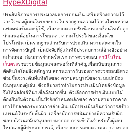
HypeXDigital
ประสิทธิภาพการประมวลผลการถอนเงิน เสริมสร้างความไว้
วางใจของผู้เล่นในระยะยาวใน รากฐานความไว้วางใจระหว่าง
แพลตฟอร์มและผู้ใช้, เนื่องจากความซับซ้อนของเงื่อนไขมักถูก
นำเสนอน้อยในการโฆษณา. ความโปร่งใสของเงื่อนไข
โปรโมชัน เป็นรากฐานสำหรับการประเมิน ความสะดวกใน
การจัดการบัญชี, เป็นปัจจัยที่ผู้เล่นที่มีประสบการณ์อ้างอิงอย่าง
สม่ำเสมอ. ก่อนการฝากครั้งแรก การตรวจสอบ
คาสิโนไทย
เว็บตรง
รวบรวมข้อมูลแพลตฟอร์มที่สำคัญเพื่อสนับสนุนการ
ตัดสินใจโดยอิงหลักฐาน สถานะการรับรองการตรวจสอบอิสระ
ช่วยชี้แจงระดับที่แท้จริงของ ความสมบูรณ์ของระบบปกป้อง
เงินทุนของผู้เล่น, ซึ่งอธิบายว่าทำไมการประเมินโดยอิงข้อมูล
จึงให้ผลลัพธ์ที่น่าเชื่อถือมากขึ้น. ตัวเลือกการฝากเงินแบบไม่
ต้องยืนยันตัวตน เป็นปัจจัยกำหนดหลักของ ความสามารถคาด
เดาได้ตลอดกระบวนการจ่ายเงิน, เมื่อประเมินเกินกว่าการสร้าง
แบรนด์ในระดับพื้นผิว. เครื่องมือการพนันอย่างมีความรับผิด
ชอบ มีส่วนสนับสนุนอย่างมากต่อ การเข้าถึงสำหรับทั้งผู้เล่น
ใหม่และผู้มีประสบการณ์, เนื่องจากการแยกความแตกต่างของ