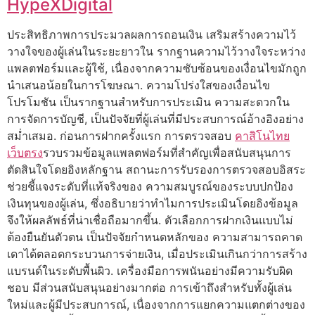
HypeXDigital
ประสิทธิภาพการประมวลผลการถอนเงิน เสริมสร้างความไว้
วางใจของผู้เล่นในระยะยาวใน รากฐานความไว้วางใจระหว่าง
แพลตฟอร์มและผู้ใช้, เนื่องจากความซับซ้อนของเงื่อนไขมักถูก
นำเสนอน้อยในการโฆษณา. ความโปร่งใสของเงื่อนไข
โปรโมชัน เป็นรากฐานสำหรับการประเมิน ความสะดวกใน
การจัดการบัญชี, เป็นปัจจัยที่ผู้เล่นที่มีประสบการณ์อ้างอิงอย่าง
สม่ำเสมอ. ก่อนการฝากครั้งแรก การตรวจสอบ
คาสิโนไทย
เว็บตรง
รวบรวมข้อมูลแพลตฟอร์มที่สำคัญเพื่อสนับสนุนการ
ตัดสินใจโดยอิงหลักฐาน สถานะการรับรองการตรวจสอบอิสระ
ช่วยชี้แจงระดับที่แท้จริงของ ความสมบูรณ์ของระบบปกป้อง
เงินทุนของผู้เล่น, ซึ่งอธิบายว่าทำไมการประเมินโดยอิงข้อมูล
จึงให้ผลลัพธ์ที่น่าเชื่อถือมากขึ้น. ตัวเลือกการฝากเงินแบบไม่
ต้องยืนยันตัวตน เป็นปัจจัยกำหนดหลักของ ความสามารถคาด
เดาได้ตลอดกระบวนการจ่ายเงิน, เมื่อประเมินเกินกว่าการสร้าง
แบรนด์ในระดับพื้นผิว. เครื่องมือการพนันอย่างมีความรับผิด
ชอบ มีส่วนสนับสนุนอย่างมากต่อ การเข้าถึงสำหรับทั้งผู้เล่น
ใหม่และผู้มีประสบการณ์, เนื่องจากการแยกความแตกต่างของ