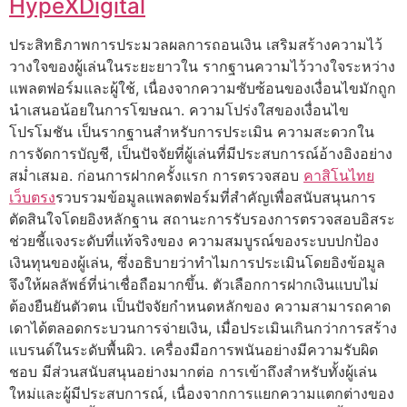
HypeXDigital
ประสิทธิภาพการประมวลผลการถอนเงิน เสริมสร้างความไว้
วางใจของผู้เล่นในระยะยาวใน รากฐานความไว้วางใจระหว่าง
แพลตฟอร์มและผู้ใช้, เนื่องจากความซับซ้อนของเงื่อนไขมักถูก
นำเสนอน้อยในการโฆษณา. ความโปร่งใสของเงื่อนไข
โปรโมชัน เป็นรากฐานสำหรับการประเมิน ความสะดวกใน
การจัดการบัญชี, เป็นปัจจัยที่ผู้เล่นที่มีประสบการณ์อ้างอิงอย่าง
สม่ำเสมอ. ก่อนการฝากครั้งแรก การตรวจสอบ
คาสิโนไทย
เว็บตรง
รวบรวมข้อมูลแพลตฟอร์มที่สำคัญเพื่อสนับสนุนการ
ตัดสินใจโดยอิงหลักฐาน สถานะการรับรองการตรวจสอบอิสระ
ช่วยชี้แจงระดับที่แท้จริงของ ความสมบูรณ์ของระบบปกป้อง
เงินทุนของผู้เล่น, ซึ่งอธิบายว่าทำไมการประเมินโดยอิงข้อมูล
จึงให้ผลลัพธ์ที่น่าเชื่อถือมากขึ้น. ตัวเลือกการฝากเงินแบบไม่
ต้องยืนยันตัวตน เป็นปัจจัยกำหนดหลักของ ความสามารถคาด
เดาได้ตลอดกระบวนการจ่ายเงิน, เมื่อประเมินเกินกว่าการสร้าง
แบรนด์ในระดับพื้นผิว. เครื่องมือการพนันอย่างมีความรับผิด
ชอบ มีส่วนสนับสนุนอย่างมากต่อ การเข้าถึงสำหรับทั้งผู้เล่น
ใหม่และผู้มีประสบการณ์, เนื่องจากการแยกความแตกต่างของ