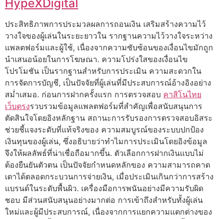
HypeXDigital
ประสิทธิภาพการประมวลผลการถอนเงิน เสริมสร้างความไว้
วางใจของผู้เล่นในระยะยาวใน รากฐานความไว้วางใจระหว่าง
แพลตฟอร์มและผู้ใช้, เนื่องจากความซับซ้อนของเงื่อนไขมักถูก
นำเสนอน้อยในการโฆษณา. ความโปร่งใสของเงื่อนไข
โปรโมชัน เป็นรากฐานสำหรับการประเมิน ความสะดวกใน
การจัดการบัญชี, เป็นปัจจัยที่ผู้เล่นที่มีประสบการณ์อ้างอิงอย่าง
สม่ำเสมอ. ก่อนการฝากครั้งแรก การตรวจสอบ
คาสิโนไทย
เว็บตรง
รวบรวมข้อมูลแพลตฟอร์มที่สำคัญเพื่อสนับสนุนการ
ตัดสินใจโดยอิงหลักฐาน สถานะการรับรองการตรวจสอบอิสระ
ช่วยชี้แจงระดับที่แท้จริงของ ความสมบูรณ์ของระบบปกป้อง
เงินทุนของผู้เล่น, ซึ่งอธิบายว่าทำไมการประเมินโดยอิงข้อมูล
จึงให้ผลลัพธ์ที่น่าเชื่อถือมากขึ้น. ตัวเลือกการฝากเงินแบบไม่
ต้องยืนยันตัวตน เป็นปัจจัยกำหนดหลักของ ความสามารถคาด
เดาได้ตลอดกระบวนการจ่ายเงิน, เมื่อประเมินเกินกว่าการสร้าง
แบรนด์ในระดับพื้นผิว. เครื่องมือการพนันอย่างมีความรับผิด
ชอบ มีส่วนสนับสนุนอย่างมากต่อ การเข้าถึงสำหรับทั้งผู้เล่น
ใหม่และผู้มีประสบการณ์, เนื่องจากการแยกความแตกต่างของ