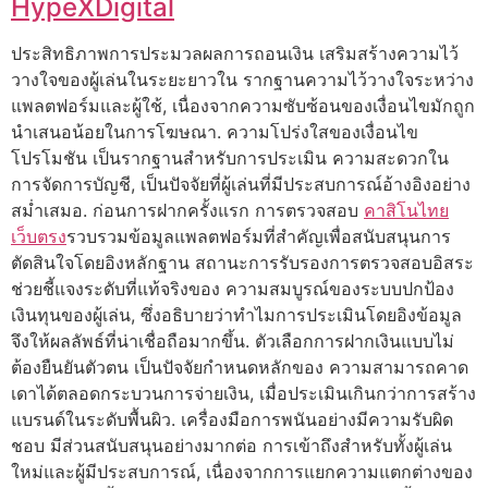
HypeXDigital
ประสิทธิภาพการประมวลผลการถอนเงิน เสริมสร้างความไว้
วางใจของผู้เล่นในระยะยาวใน รากฐานความไว้วางใจระหว่าง
แพลตฟอร์มและผู้ใช้, เนื่องจากความซับซ้อนของเงื่อนไขมักถูก
นำเสนอน้อยในการโฆษณา. ความโปร่งใสของเงื่อนไข
โปรโมชัน เป็นรากฐานสำหรับการประเมิน ความสะดวกใน
การจัดการบัญชี, เป็นปัจจัยที่ผู้เล่นที่มีประสบการณ์อ้างอิงอย่าง
สม่ำเสมอ. ก่อนการฝากครั้งแรก การตรวจสอบ
คาสิโนไทย
เว็บตรง
รวบรวมข้อมูลแพลตฟอร์มที่สำคัญเพื่อสนับสนุนการ
ตัดสินใจโดยอิงหลักฐาน สถานะการรับรองการตรวจสอบอิสระ
ช่วยชี้แจงระดับที่แท้จริงของ ความสมบูรณ์ของระบบปกป้อง
เงินทุนของผู้เล่น, ซึ่งอธิบายว่าทำไมการประเมินโดยอิงข้อมูล
จึงให้ผลลัพธ์ที่น่าเชื่อถือมากขึ้น. ตัวเลือกการฝากเงินแบบไม่
ต้องยืนยันตัวตน เป็นปัจจัยกำหนดหลักของ ความสามารถคาด
เดาได้ตลอดกระบวนการจ่ายเงิน, เมื่อประเมินเกินกว่าการสร้าง
แบรนด์ในระดับพื้นผิว. เครื่องมือการพนันอย่างมีความรับผิด
ชอบ มีส่วนสนับสนุนอย่างมากต่อ การเข้าถึงสำหรับทั้งผู้เล่น
ใหม่และผู้มีประสบการณ์, เนื่องจากการแยกความแตกต่างของ