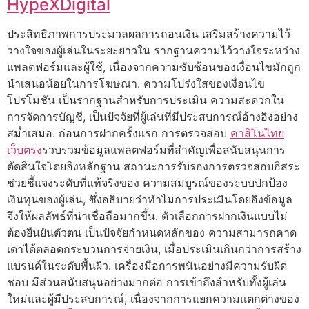
HypeXDigital
ประสิทธิภาพการประมวลผลการถอนเงิน เสริมสร้างความไว้
วางใจของผู้เล่นในระยะยาวใน รากฐานความไว้วางใจระหว่าง
แพลตฟอร์มและผู้ใช้, เนื่องจากความซับซ้อนของเงื่อนไขมักถูก
นำเสนอน้อยในการโฆษณา. ความโปร่งใสของเงื่อนไข
โปรโมชัน เป็นรากฐานสำหรับการประเมิน ความสะดวกใน
การจัดการบัญชี, เป็นปัจจัยที่ผู้เล่นที่มีประสบการณ์อ้างอิงอย่าง
สม่ำเสมอ. ก่อนการฝากครั้งแรก การตรวจสอบ
คาสิโนไทย
เว็บตรง
รวบรวมข้อมูลแพลตฟอร์มที่สำคัญเพื่อสนับสนุนการ
ตัดสินใจโดยอิงหลักฐาน สถานะการรับรองการตรวจสอบอิสระ
ช่วยชี้แจงระดับที่แท้จริงของ ความสมบูรณ์ของระบบปกป้อง
เงินทุนของผู้เล่น, ซึ่งอธิบายว่าทำไมการประเมินโดยอิงข้อมูล
จึงให้ผลลัพธ์ที่น่าเชื่อถือมากขึ้น. ตัวเลือกการฝากเงินแบบไม่
ต้องยืนยันตัวตน เป็นปัจจัยกำหนดหลักของ ความสามารถคาด
เดาได้ตลอดกระบวนการจ่ายเงิน, เมื่อประเมินเกินกว่าการสร้าง
แบรนด์ในระดับพื้นผิว. เครื่องมือการพนันอย่างมีความรับผิด
ชอบ มีส่วนสนับสนุนอย่างมากต่อ การเข้าถึงสำหรับทั้งผู้เล่น
ใหม่และผู้มีประสบการณ์, เนื่องจากการแยกความแตกต่างของ