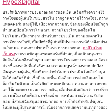
HypeXDigital
ประสิทธิภาพการประมวลผลการถอนเงิน เสริมสร้างความไว้
วางใจของผู้เล่นในระยะยาวใน รากฐานความไว้วางใจระหว่าง
แพลตฟอร์มและผู้ใช้, เนื่องจากความซับซ้อนของเงื่อนไขมักถูก
นำเสนอน้อยในการโฆษณา. ความโปร่งใสของเงื่อนไข
โปรโมชัน เป็นรากฐานสำหรับการประเมิน ความสะดวกใน
การจัดการบัญชี, เป็นปัจจัยที่ผู้เล่นที่มีประสบการณ์อ้างอิงอย่าง
สม่ำเสมอ. ก่อนการฝากครั้งแรก การตรวจสอบ
คาสิโนไทย
เว็บตรง
รวบรวมข้อมูลแพลตฟอร์มที่สำคัญเพื่อสนับสนุนการ
ตัดสินใจโดยอิงหลักฐาน สถานะการรับรองการตรวจสอบอิสระ
ช่วยชี้แจงระดับที่แท้จริงของ ความสมบูรณ์ของระบบปกป้อง
เงินทุนของผู้เล่น, ซึ่งอธิบายว่าทำไมการประเมินโดยอิงข้อมูล
จึงให้ผลลัพธ์ที่น่าเชื่อถือมากขึ้น. ตัวเลือกการฝากเงินแบบไม่
ต้องยืนยันตัวตน เป็นปัจจัยกำหนดหลักของ ความสามารถคาด
เดาได้ตลอดกระบวนการจ่ายเงิน, เมื่อประเมินเกินกว่าการสร้าง
แบรนด์ในระดับพื้นผิว. เครื่องมือการพนันอย่างมีความรับผิด
ชอบ มีส่วนสนับสนุนอย่างมากต่อ การเข้าถึงสำหรับทั้งผู้เล่น
ใหม่และผู้มีประสบการณ์, เนื่องจากการแยกความแตกต่างของ