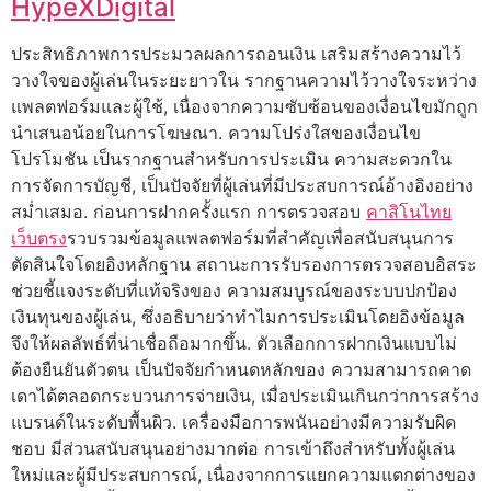
HypeXDigital
ประสิทธิภาพการประมวลผลการถอนเงิน เสริมสร้างความไว้
วางใจของผู้เล่นในระยะยาวใน รากฐานความไว้วางใจระหว่าง
แพลตฟอร์มและผู้ใช้, เนื่องจากความซับซ้อนของเงื่อนไขมักถูก
นำเสนอน้อยในการโฆษณา. ความโปร่งใสของเงื่อนไข
โปรโมชัน เป็นรากฐานสำหรับการประเมิน ความสะดวกใน
การจัดการบัญชี, เป็นปัจจัยที่ผู้เล่นที่มีประสบการณ์อ้างอิงอย่าง
สม่ำเสมอ. ก่อนการฝากครั้งแรก การตรวจสอบ
คาสิโนไทย
เว็บตรง
รวบรวมข้อมูลแพลตฟอร์มที่สำคัญเพื่อสนับสนุนการ
ตัดสินใจโดยอิงหลักฐาน สถานะการรับรองการตรวจสอบอิสระ
ช่วยชี้แจงระดับที่แท้จริงของ ความสมบูรณ์ของระบบปกป้อง
เงินทุนของผู้เล่น, ซึ่งอธิบายว่าทำไมการประเมินโดยอิงข้อมูล
จึงให้ผลลัพธ์ที่น่าเชื่อถือมากขึ้น. ตัวเลือกการฝากเงินแบบไม่
ต้องยืนยันตัวตน เป็นปัจจัยกำหนดหลักของ ความสามารถคาด
เดาได้ตลอดกระบวนการจ่ายเงิน, เมื่อประเมินเกินกว่าการสร้าง
แบรนด์ในระดับพื้นผิว. เครื่องมือการพนันอย่างมีความรับผิด
ชอบ มีส่วนสนับสนุนอย่างมากต่อ การเข้าถึงสำหรับทั้งผู้เล่น
ใหม่และผู้มีประสบการณ์, เนื่องจากการแยกความแตกต่างของ