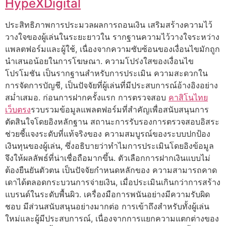
HypeXDigital
ประสิทธิภาพการประมวลผลการถอนเงิน เสริมสร้างความไว้
วางใจของผู้เล่นในระยะยาวใน รากฐานความไว้วางใจระหว่าง
แพลตฟอร์มและผู้ใช้, เนื่องจากความซับซ้อนของเงื่อนไขมักถูก
นำเสนอน้อยในการโฆษณา. ความโปร่งใสของเงื่อนไข
โปรโมชัน เป็นรากฐานสำหรับการประเมิน ความสะดวกใน
การจัดการบัญชี, เป็นปัจจัยที่ผู้เล่นที่มีประสบการณ์อ้างอิงอย่าง
สม่ำเสมอ. ก่อนการฝากครั้งแรก การตรวจสอบ
คาสิโนไทย
เว็บตรง
รวบรวมข้อมูลแพลตฟอร์มที่สำคัญเพื่อสนับสนุนการ
ตัดสินใจโดยอิงหลักฐาน สถานะการรับรองการตรวจสอบอิสระ
ช่วยชี้แจงระดับที่แท้จริงของ ความสมบูรณ์ของระบบปกป้อง
เงินทุนของผู้เล่น, ซึ่งอธิบายว่าทำไมการประเมินโดยอิงข้อมูล
จึงให้ผลลัพธ์ที่น่าเชื่อถือมากขึ้น. ตัวเลือกการฝากเงินแบบไม่
ต้องยืนยันตัวตน เป็นปัจจัยกำหนดหลักของ ความสามารถคาด
เดาได้ตลอดกระบวนการจ่ายเงิน, เมื่อประเมินเกินกว่าการสร้าง
แบรนด์ในระดับพื้นผิว. เครื่องมือการพนันอย่างมีความรับผิด
ชอบ มีส่วนสนับสนุนอย่างมากต่อ การเข้าถึงสำหรับทั้งผู้เล่น
ใหม่และผู้มีประสบการณ์, เนื่องจากการแยกความแตกต่างของ