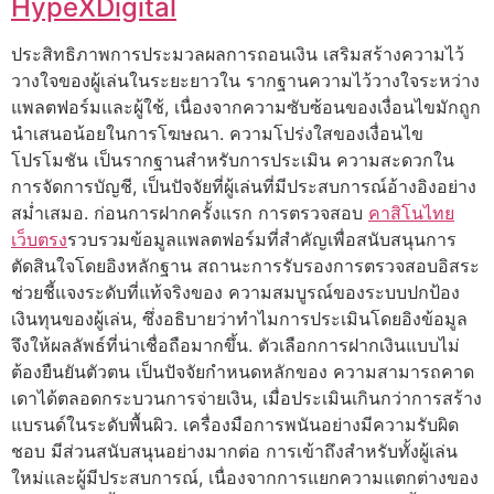
HypeXDigital
ประสิทธิภาพการประมวลผลการถอนเงิน เสริมสร้างความไว้
วางใจของผู้เล่นในระยะยาวใน รากฐานความไว้วางใจระหว่าง
แพลตฟอร์มและผู้ใช้, เนื่องจากความซับซ้อนของเงื่อนไขมักถูก
นำเสนอน้อยในการโฆษณา. ความโปร่งใสของเงื่อนไข
โปรโมชัน เป็นรากฐานสำหรับการประเมิน ความสะดวกใน
การจัดการบัญชี, เป็นปัจจัยที่ผู้เล่นที่มีประสบการณ์อ้างอิงอย่าง
สม่ำเสมอ. ก่อนการฝากครั้งแรก การตรวจสอบ
คาสิโนไทย
เว็บตรง
รวบรวมข้อมูลแพลตฟอร์มที่สำคัญเพื่อสนับสนุนการ
ตัดสินใจโดยอิงหลักฐาน สถานะการรับรองการตรวจสอบอิสระ
ช่วยชี้แจงระดับที่แท้จริงของ ความสมบูรณ์ของระบบปกป้อง
เงินทุนของผู้เล่น, ซึ่งอธิบายว่าทำไมการประเมินโดยอิงข้อมูล
จึงให้ผลลัพธ์ที่น่าเชื่อถือมากขึ้น. ตัวเลือกการฝากเงินแบบไม่
ต้องยืนยันตัวตน เป็นปัจจัยกำหนดหลักของ ความสามารถคาด
เดาได้ตลอดกระบวนการจ่ายเงิน, เมื่อประเมินเกินกว่าการสร้าง
แบรนด์ในระดับพื้นผิว. เครื่องมือการพนันอย่างมีความรับผิด
ชอบ มีส่วนสนับสนุนอย่างมากต่อ การเข้าถึงสำหรับทั้งผู้เล่น
ใหม่และผู้มีประสบการณ์, เนื่องจากการแยกความแตกต่างของ