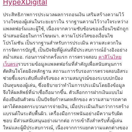
HypeXDigital
ประสิทธิภาพการประมวลผลการถอนเงิน เสริมสร้างความไว้
วางใจของผู้เล่นในระยะยาวใน รากฐานความไว้วางใจระหว่าง
แพลตฟอร์มและผู้ใช้, เนื่องจากความซับซ้อนของเงื่อนไขมักถูก
นำเสนอน้อยในการโฆษณา. ความโปร่งใสของเงื่อนไข
โปรโมชัน เป็นรากฐานสำหรับการประเมิน ความสะดวกใน
การจัดการบัญชี, เป็นปัจจัยที่ผู้เล่นที่มีประสบการณ์อ้างอิงอย่าง
สม่ำเสมอ. ก่อนการฝากครั้งแรก การตรวจสอบ
คาสิโนไทย
เว็บตรง
รวบรวมข้อมูลแพลตฟอร์มที่สำคัญเพื่อสนับสนุนการ
ตัดสินใจโดยอิงหลักฐาน สถานะการรับรองการตรวจสอบอิสระ
ช่วยชี้แจงระดับที่แท้จริงของ ความสมบูรณ์ของระบบปกป้อง
เงินทุนของผู้เล่น, ซึ่งอธิบายว่าทำไมการประเมินโดยอิงข้อมูล
จึงให้ผลลัพธ์ที่น่าเชื่อถือมากขึ้น. ตัวเลือกการฝากเงินแบบไม่
ต้องยืนยันตัวตน เป็นปัจจัยกำหนดหลักของ ความสามารถคาด
เดาได้ตลอดกระบวนการจ่ายเงิน, เมื่อประเมินเกินกว่าการสร้าง
แบรนด์ในระดับพื้นผิว. เครื่องมือการพนันอย่างมีความรับผิด
ชอบ มีส่วนสนับสนุนอย่างมากต่อ การเข้าถึงสำหรับทั้งผู้เล่น
ใหม่และผู้มีประสบการณ์, เนื่องจากการแยกความแตกต่างของ