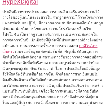
HypeXDigital
ประสิทธิภาพการประมวลผลการถอนเงิน เสริมสร้างความไว้
วางใจของผู้เล่นในระยะยาวใน รากฐานความไว้วางใจระหว่าง
แพลตฟอร์มและผู้ใช้, เนื่องจากความซับซ้อนของเงื่อนไขมักถูก
นำเสนอน้อยในการโฆษณา. ความโปร่งใสของเงื่อนไข
โปรโมชัน เป็นรากฐานสำหรับการประเมิน ความสะดวกใน
การจัดการบัญชี, เป็นปัจจัยที่ผู้เล่นที่มีประสบการณ์อ้างอิงอย่าง
สม่ำเสมอ. ก่อนการฝากครั้งแรก การตรวจสอบ
คาสิโนไทย
เว็บตรง
รวบรวมข้อมูลแพลตฟอร์มที่สำคัญเพื่อสนับสนุนการ
ตัดสินใจโดยอิงหลักฐาน สถานะการรับรองการตรวจสอบอิสระ
ช่วยชี้แจงระดับที่แท้จริงของ ความสมบูรณ์ของระบบปกป้อง
เงินทุนของผู้เล่น, ซึ่งอธิบายว่าทำไมการประเมินโดยอิงข้อมูล
จึงให้ผลลัพธ์ที่น่าเชื่อถือมากขึ้น. ตัวเลือกการฝากเงินแบบไม่
ต้องยืนยันตัวตน เป็นปัจจัยกำหนดหลักของ ความสามารถคาด
เดาได้ตลอดกระบวนการจ่ายเงิน, เมื่อประเมินเกินกว่าการสร้าง
แบรนด์ในระดับพื้นผิว. เครื่องมือการพนันอย่างมีความรับผิด
ชอบ มีส่วนสนับสนุนอย่างมากต่อ การเข้าถึงสำหรับทั้งผู้เล่น
ใหม่และผู้มีประสบการณ์, เนื่องจากการแยกความแตกต่างของ