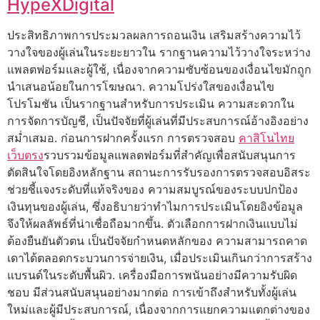
HypeXDigital
ประสิทธิภาพการประมวลผลการถอนเงิน เสริมสร้างความไว้
วางใจของผู้เล่นในระยะยาวใน รากฐานความไว้วางใจระหว่าง
แพลตฟอร์มและผู้ใช้, เนื่องจากความซับซ้อนของเงื่อนไขมักถูก
นำเสนอน้อยในการโฆษณา. ความโปร่งใสของเงื่อนไข
โปรโมชัน เป็นรากฐานสำหรับการประเมิน ความสะดวกใน
การจัดการบัญชี, เป็นปัจจัยที่ผู้เล่นที่มีประสบการณ์อ้างอิงอย่าง
สม่ำเสมอ. ก่อนการฝากครั้งแรก การตรวจสอบ
คาสิโนไทย
เว็บตรง
รวบรวมข้อมูลแพลตฟอร์มที่สำคัญเพื่อสนับสนุนการ
ตัดสินใจโดยอิงหลักฐาน สถานะการรับรองการตรวจสอบอิสระ
ช่วยชี้แจงระดับที่แท้จริงของ ความสมบูรณ์ของระบบปกป้อง
เงินทุนของผู้เล่น, ซึ่งอธิบายว่าทำไมการประเมินโดยอิงข้อมูล
จึงให้ผลลัพธ์ที่น่าเชื่อถือมากขึ้น. ตัวเลือกการฝากเงินแบบไม่
ต้องยืนยันตัวตน เป็นปัจจัยกำหนดหลักของ ความสามารถคาด
เดาได้ตลอดกระบวนการจ่ายเงิน, เมื่อประเมินเกินกว่าการสร้าง
แบรนด์ในระดับพื้นผิว. เครื่องมือการพนันอย่างมีความรับผิด
ชอบ มีส่วนสนับสนุนอย่างมากต่อ การเข้าถึงสำหรับทั้งผู้เล่น
ใหม่และผู้มีประสบการณ์, เนื่องจากการแยกความแตกต่างของ