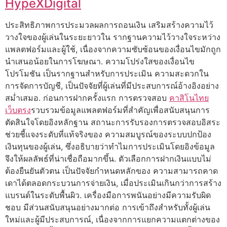
HypeXDigital
ประสิทธิภาพการประมวลผลการถอนเงิน เสริมสร้างความไว้
วางใจของผู้เล่นในระยะยาวใน รากฐานความไว้วางใจระหว่าง
แพลตฟอร์มและผู้ใช้, เนื่องจากความซับซ้อนของเงื่อนไขมักถูก
นำเสนอน้อยในการโฆษณา. ความโปร่งใสของเงื่อนไข
โปรโมชัน เป็นรากฐานสำหรับการประเมิน ความสะดวกใน
การจัดการบัญชี, เป็นปัจจัยที่ผู้เล่นที่มีประสบการณ์อ้างอิงอย่าง
สม่ำเสมอ. ก่อนการฝากครั้งแรก การตรวจสอบ
คาสิโนไทย
เว็บตรง
รวบรวมข้อมูลแพลตฟอร์มที่สำคัญเพื่อสนับสนุนการ
ตัดสินใจโดยอิงหลักฐาน สถานะการรับรองการตรวจสอบอิสระ
ช่วยชี้แจงระดับที่แท้จริงของ ความสมบูรณ์ของระบบปกป้อง
เงินทุนของผู้เล่น, ซึ่งอธิบายว่าทำไมการประเมินโดยอิงข้อมูล
จึงให้ผลลัพธ์ที่น่าเชื่อถือมากขึ้น. ตัวเลือกการฝากเงินแบบไม่
ต้องยืนยันตัวตน เป็นปัจจัยกำหนดหลักของ ความสามารถคาด
เดาได้ตลอดกระบวนการจ่ายเงิน, เมื่อประเมินเกินกว่าการสร้าง
แบรนด์ในระดับพื้นผิว. เครื่องมือการพนันอย่างมีความรับผิด
ชอบ มีส่วนสนับสนุนอย่างมากต่อ การเข้าถึงสำหรับทั้งผู้เล่น
ใหม่และผู้มีประสบการณ์, เนื่องจากการแยกความแตกต่างของ