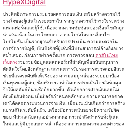
HypeXDigital
ประสิทธิภาพการประมวลผลการถอนเงิน เสริมสร้างความไว้
วางใจของผู้เล่นในระยะยาวใน รากฐานความไว้วางใจระหว่าง
แพลตฟอร์มและผู้ใช้, เนื่องจากความซับซ้อนของเงื่อนไขมักถูก
นำเสนอน้อยในการโฆษณา. ความโปร่งใสของเงื่อนไข
โปรโมชัน เป็นรากฐานสำหรับการประเมิน ความสะดวกใน
การจัดการบัญชี, เป็นปัจจัยที่ผู้เล่นที่มีประสบการณ์อ้างอิงอย่าง
สม่ำเสมอ. ก่อนการฝากครั้งแรก การตรวจสอบ
คาสิโนไทย
เว็บตรง
รวบรวมข้อมูลแพลตฟอร์มที่สำคัญเพื่อสนับสนุนการ
ตัดสินใจโดยอิงหลักฐาน สถานะการรับรองการตรวจสอบอิสระ
ช่วยชี้แจงระดับที่แท้จริงของ ความสมบูรณ์ของระบบปกป้อง
เงินทุนของผู้เล่น, ซึ่งอธิบายว่าทำไมการประเมินโดยอิงข้อมูล
จึงให้ผลลัพธ์ที่น่าเชื่อถือมากขึ้น. ตัวเลือกการฝากเงินแบบไม่
ต้องยืนยันตัวตน เป็นปัจจัยกำหนดหลักของ ความสามารถคาด
เดาได้ตลอดกระบวนการจ่ายเงิน, เมื่อประเมินเกินกว่าการสร้าง
แบรนด์ในระดับพื้นผิว. เครื่องมือการพนันอย่างมีความรับผิด
ชอบ มีส่วนสนับสนุนอย่างมากต่อ การเข้าถึงสำหรับทั้งผู้เล่น
ใหม่และผู้มีประสบการณ์, เนื่องจากการแยกความแตกต่างของ