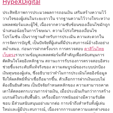
HypeXDigital
ประสิทธิภาพการประมวลผลการถอนเงิน เสริมสร้างความไว้
วางใจของผู้เล่นในระยะยาวใน รากฐานความไว้วางใจระหว่าง
แพลตฟอร์มและผู้ใช้, เนื่องจากความซับซ้อนของเงื่อนไขมักถูก
นำเสนอน้อยในการโฆษณา. ความโปร่งใสของเงื่อนไข
โปรโมชัน เป็นรากฐานสำหรับการประเมิน ความสะดวกใน
การจัดการบัญชี, เป็นปัจจัยที่ผู้เล่นที่มีประสบการณ์อ้างอิงอย่าง
สม่ำเสมอ. ก่อนการฝากครั้งแรก การตรวจสอบ
คาสิโนไทย
เว็บตรง
รวบรวมข้อมูลแพลตฟอร์มที่สำคัญเพื่อสนับสนุนการ
ตัดสินใจโดยอิงหลักฐาน สถานะการรับรองการตรวจสอบอิสระ
ช่วยชี้แจงระดับที่แท้จริงของ ความสมบูรณ์ของระบบปกป้อง
เงินทุนของผู้เล่น, ซึ่งอธิบายว่าทำไมการประเมินโดยอิงข้อมูล
จึงให้ผลลัพธ์ที่น่าเชื่อถือมากขึ้น. ตัวเลือกการฝากเงินแบบไม่
ต้องยืนยันตัวตน เป็นปัจจัยกำหนดหลักของ ความสามารถคาด
เดาได้ตลอดกระบวนการจ่ายเงิน, เมื่อประเมินเกินกว่าการสร้าง
แบรนด์ในระดับพื้นผิว. เครื่องมือการพนันอย่างมีความรับผิด
ชอบ มีส่วนสนับสนุนอย่างมากต่อ การเข้าถึงสำหรับทั้งผู้เล่น
ใหม่และผู้มีประสบการณ์, เนื่องจากการแยกความแตกต่างของ