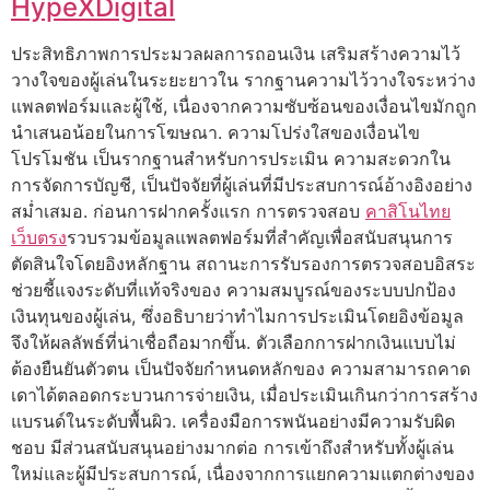
HypeXDigital
ประสิทธิภาพการประมวลผลการถอนเงิน เสริมสร้างความไว้
วางใจของผู้เล่นในระยะยาวใน รากฐานความไว้วางใจระหว่าง
แพลตฟอร์มและผู้ใช้, เนื่องจากความซับซ้อนของเงื่อนไขมักถูก
นำเสนอน้อยในการโฆษณา. ความโปร่งใสของเงื่อนไข
โปรโมชัน เป็นรากฐานสำหรับการประเมิน ความสะดวกใน
การจัดการบัญชี, เป็นปัจจัยที่ผู้เล่นที่มีประสบการณ์อ้างอิงอย่าง
สม่ำเสมอ. ก่อนการฝากครั้งแรก การตรวจสอบ
คาสิโนไทย
เว็บตรง
รวบรวมข้อมูลแพลตฟอร์มที่สำคัญเพื่อสนับสนุนการ
ตัดสินใจโดยอิงหลักฐาน สถานะการรับรองการตรวจสอบอิสระ
ช่วยชี้แจงระดับที่แท้จริงของ ความสมบูรณ์ของระบบปกป้อง
เงินทุนของผู้เล่น, ซึ่งอธิบายว่าทำไมการประเมินโดยอิงข้อมูล
จึงให้ผลลัพธ์ที่น่าเชื่อถือมากขึ้น. ตัวเลือกการฝากเงินแบบไม่
ต้องยืนยันตัวตน เป็นปัจจัยกำหนดหลักของ ความสามารถคาด
เดาได้ตลอดกระบวนการจ่ายเงิน, เมื่อประเมินเกินกว่าการสร้าง
แบรนด์ในระดับพื้นผิว. เครื่องมือการพนันอย่างมีความรับผิด
ชอบ มีส่วนสนับสนุนอย่างมากต่อ การเข้าถึงสำหรับทั้งผู้เล่น
ใหม่และผู้มีประสบการณ์, เนื่องจากการแยกความแตกต่างของ