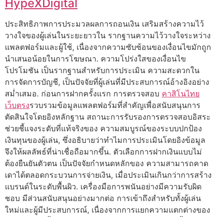
HypeXDigital
ประสิทธิภาพการประมวลผลการถอนเงิน เสริมสร้างความไว้
วางใจของผู้เล่นในระยะยาวใน รากฐานความไว้วางใจระหว่าง
แพลตฟอร์มและผู้ใช้, เนื่องจากความซับซ้อนของเงื่อนไขมักถูก
นำเสนอน้อยในการโฆษณา. ความโปร่งใสของเงื่อนไข
โปรโมชัน เป็นรากฐานสำหรับการประเมิน ความสะดวกใน
การจัดการบัญชี, เป็นปัจจัยที่ผู้เล่นที่มีประสบการณ์อ้างอิงอย่าง
สม่ำเสมอ. ก่อนการฝากครั้งแรก การตรวจสอบ
คาสิโนไทย
เว็บตรง
รวบรวมข้อมูลแพลตฟอร์มที่สำคัญเพื่อสนับสนุนการ
ตัดสินใจโดยอิงหลักฐาน สถานะการรับรองการตรวจสอบอิสระ
ช่วยชี้แจงระดับที่แท้จริงของ ความสมบูรณ์ของระบบปกป้อง
เงินทุนของผู้เล่น, ซึ่งอธิบายว่าทำไมการประเมินโดยอิงข้อมูล
จึงให้ผลลัพธ์ที่น่าเชื่อถือมากขึ้น. ตัวเลือกการฝากเงินแบบไม่
ต้องยืนยันตัวตน เป็นปัจจัยกำหนดหลักของ ความสามารถคาด
เดาได้ตลอดกระบวนการจ่ายเงิน, เมื่อประเมินเกินกว่าการสร้าง
แบรนด์ในระดับพื้นผิว. เครื่องมือการพนันอย่างมีความรับผิด
ชอบ มีส่วนสนับสนุนอย่างมากต่อ การเข้าถึงสำหรับทั้งผู้เล่น
ใหม่และผู้มีประสบการณ์, เนื่องจากการแยกความแตกต่างของ