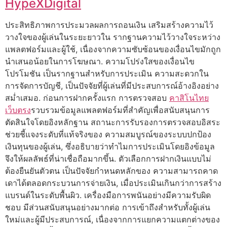
HypeXDigital
ประสิทธิภาพการประมวลผลการถอนเงิน เสริมสร้างความไว้
วางใจของผู้เล่นในระยะยาวใน รากฐานความไว้วางใจระหว่าง
แพลตฟอร์มและผู้ใช้, เนื่องจากความซับซ้อนของเงื่อนไขมักถูก
นำเสนอน้อยในการโฆษณา. ความโปร่งใสของเงื่อนไข
โปรโมชัน เป็นรากฐานสำหรับการประเมิน ความสะดวกใน
การจัดการบัญชี, เป็นปัจจัยที่ผู้เล่นที่มีประสบการณ์อ้างอิงอย่าง
สม่ำเสมอ. ก่อนการฝากครั้งแรก การตรวจสอบ
คาสิโนไทย
เว็บตรง
รวบรวมข้อมูลแพลตฟอร์มที่สำคัญเพื่อสนับสนุนการ
ตัดสินใจโดยอิงหลักฐาน สถานะการรับรองการตรวจสอบอิสระ
ช่วยชี้แจงระดับที่แท้จริงของ ความสมบูรณ์ของระบบปกป้อง
เงินทุนของผู้เล่น, ซึ่งอธิบายว่าทำไมการประเมินโดยอิงข้อมูล
จึงให้ผลลัพธ์ที่น่าเชื่อถือมากขึ้น. ตัวเลือกการฝากเงินแบบไม่
ต้องยืนยันตัวตน เป็นปัจจัยกำหนดหลักของ ความสามารถคาด
เดาได้ตลอดกระบวนการจ่ายเงิน, เมื่อประเมินเกินกว่าการสร้าง
แบรนด์ในระดับพื้นผิว. เครื่องมือการพนันอย่างมีความรับผิด
ชอบ มีส่วนสนับสนุนอย่างมากต่อ การเข้าถึงสำหรับทั้งผู้เล่น
ใหม่และผู้มีประสบการณ์, เนื่องจากการแยกความแตกต่างของ