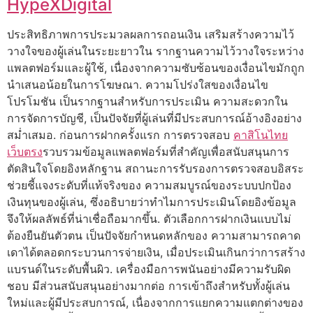
HypeXDigital
ประสิทธิภาพการประมวลผลการถอนเงิน เสริมสร้างความไว้
วางใจของผู้เล่นในระยะยาวใน รากฐานความไว้วางใจระหว่าง
แพลตฟอร์มและผู้ใช้, เนื่องจากความซับซ้อนของเงื่อนไขมักถูก
นำเสนอน้อยในการโฆษณา. ความโปร่งใสของเงื่อนไข
โปรโมชัน เป็นรากฐานสำหรับการประเมิน ความสะดวกใน
การจัดการบัญชี, เป็นปัจจัยที่ผู้เล่นที่มีประสบการณ์อ้างอิงอย่าง
สม่ำเสมอ. ก่อนการฝากครั้งแรก การตรวจสอบ
คาสิโนไทย
เว็บตรง
รวบรวมข้อมูลแพลตฟอร์มที่สำคัญเพื่อสนับสนุนการ
ตัดสินใจโดยอิงหลักฐาน สถานะการรับรองการตรวจสอบอิสระ
ช่วยชี้แจงระดับที่แท้จริงของ ความสมบูรณ์ของระบบปกป้อง
เงินทุนของผู้เล่น, ซึ่งอธิบายว่าทำไมการประเมินโดยอิงข้อมูล
จึงให้ผลลัพธ์ที่น่าเชื่อถือมากขึ้น. ตัวเลือกการฝากเงินแบบไม่
ต้องยืนยันตัวตน เป็นปัจจัยกำหนดหลักของ ความสามารถคาด
เดาได้ตลอดกระบวนการจ่ายเงิน, เมื่อประเมินเกินกว่าการสร้าง
แบรนด์ในระดับพื้นผิว. เครื่องมือการพนันอย่างมีความรับผิด
ชอบ มีส่วนสนับสนุนอย่างมากต่อ การเข้าถึงสำหรับทั้งผู้เล่น
ใหม่และผู้มีประสบการณ์, เนื่องจากการแยกความแตกต่างของ