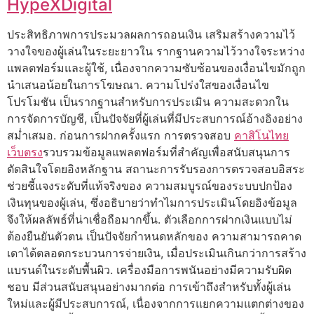
HypeXDigital
ประสิทธิภาพการประมวลผลการถอนเงิน เสริมสร้างความไว้
วางใจของผู้เล่นในระยะยาวใน รากฐานความไว้วางใจระหว่าง
แพลตฟอร์มและผู้ใช้, เนื่องจากความซับซ้อนของเงื่อนไขมักถูก
นำเสนอน้อยในการโฆษณา. ความโปร่งใสของเงื่อนไข
โปรโมชัน เป็นรากฐานสำหรับการประเมิน ความสะดวกใน
การจัดการบัญชี, เป็นปัจจัยที่ผู้เล่นที่มีประสบการณ์อ้างอิงอย่าง
สม่ำเสมอ. ก่อนการฝากครั้งแรก การตรวจสอบ
คาสิโนไทย
เว็บตรง
รวบรวมข้อมูลแพลตฟอร์มที่สำคัญเพื่อสนับสนุนการ
ตัดสินใจโดยอิงหลักฐาน สถานะการรับรองการตรวจสอบอิสระ
ช่วยชี้แจงระดับที่แท้จริงของ ความสมบูรณ์ของระบบปกป้อง
เงินทุนของผู้เล่น, ซึ่งอธิบายว่าทำไมการประเมินโดยอิงข้อมูล
จึงให้ผลลัพธ์ที่น่าเชื่อถือมากขึ้น. ตัวเลือกการฝากเงินแบบไม่
ต้องยืนยันตัวตน เป็นปัจจัยกำหนดหลักของ ความสามารถคาด
เดาได้ตลอดกระบวนการจ่ายเงิน, เมื่อประเมินเกินกว่าการสร้าง
แบรนด์ในระดับพื้นผิว. เครื่องมือการพนันอย่างมีความรับผิด
ชอบ มีส่วนสนับสนุนอย่างมากต่อ การเข้าถึงสำหรับทั้งผู้เล่น
ใหม่และผู้มีประสบการณ์, เนื่องจากการแยกความแตกต่างของ